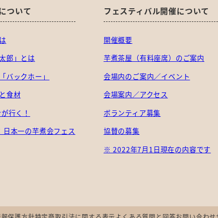
について
フェスティバル開催について
は
開催概要
太郎」とは
芋煮茶屋（有料座席）のご案内
「バックホー」
会場内のご案内／イベント
と食材
会場案内／アクセス
ンが行く！
ボランティア募集
：日本一の芋煮会フェス
協賛の募集
※ 2022年7月1日現在の内容です
情報保護方針
特定商取引法に関する表示
よくある質問と回答
お問い合わせ