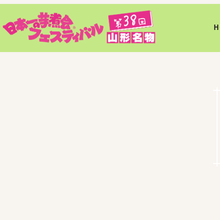
メ
イ
H
ン
コ
ン
テ
ン
ツ
へ
移
動