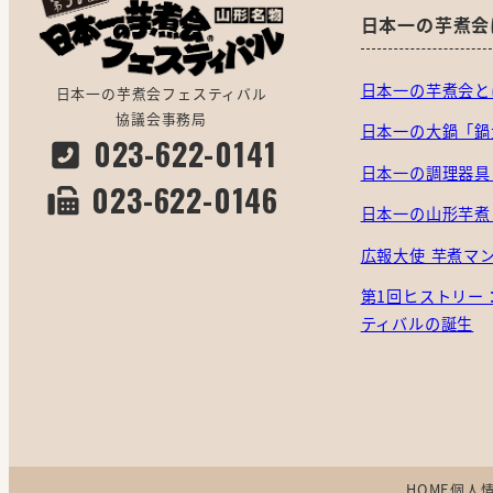
日本一の芋煮会
日本一の芋煮会と
日本一の芋煮会フェスティバル
協議会事務局
日本一の大鍋「鍋
023-622-0141
日本一の調理器具
023-622-0146
日本一の山形芋煮
広報大使 芋煮マ
第1回ヒストリー
ティバルの誕生
HOME
個人